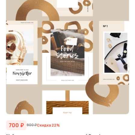
700
₽
900
₽
Скидка 22%