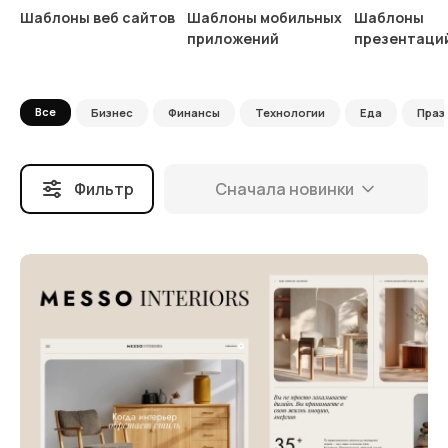
Шаблоны веб сайтов
Шаблоны мобильных
Шаблоны
приложений
презентаци
Все
Бизнес
Финансы
Технологии
Еда
Праз
Фильтр
Сначала новинки