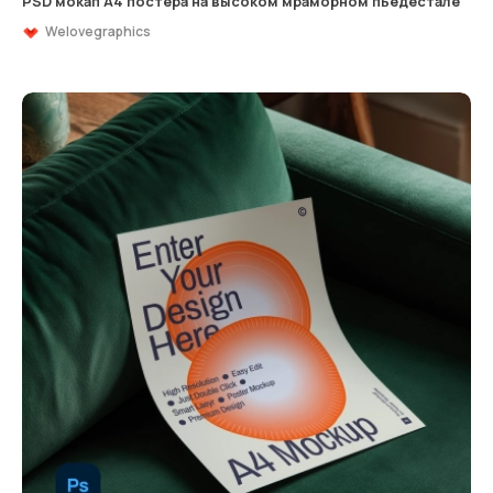
PSD мокап А4 постера на высоком мраморном пьедестале
Welovegraphics