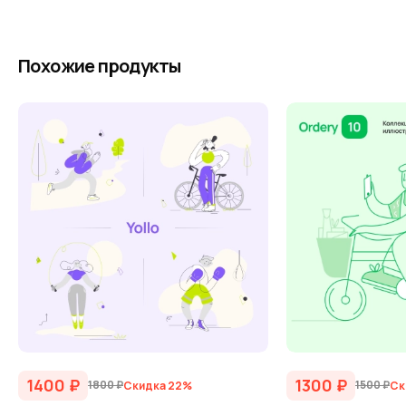
Похожие продукты
1400
₽
1300
₽
1800
₽
1500
₽
Скидка 22%
Ск