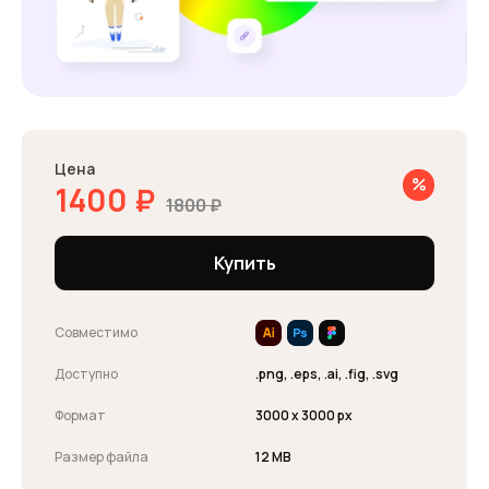
Цена
1400
₽
1800
₽
Купить
Совместимо
Доступно
.png, .eps, .ai, .fig, .svg
Формат
3000 x 3000 px
Размер файла
12 MB