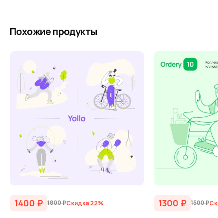
Похожие продукты
1400
₽
1300
₽
1800
₽
1500
₽
Скидка 22%
Ск