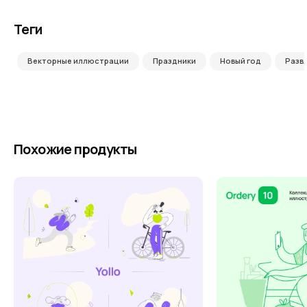
Теги
Векторные иллюстрации
Праздники
Новый год
Разв
Похожие продукты