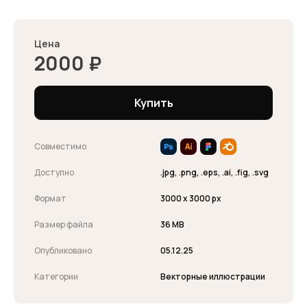
Цена
2000
₽
Купить
Совместимо
Доступно
.jpg, .png, .eps, .ai, .fig, .svg
Формат
3000 x 3000 px
Размер файла
36 MB
Опубликовано
05.12.25
Категории
Векторные иллюстрации