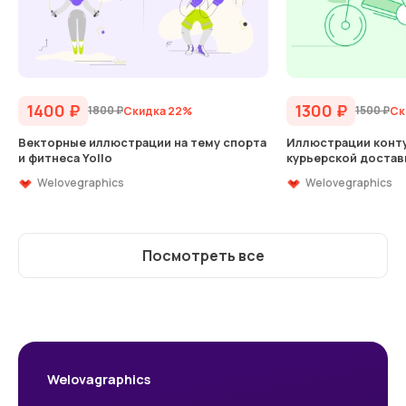
1400
₽
1300
₽
1800
₽
1500
₽
Скидка 22%
Ск
Векторные иллюстрации на тему спорта
Иллюстрации конту
и фитнеса Yollo
курьерской достав
Welovegraphics
Welovegraphics
Посмотреть все
Welovagraphics