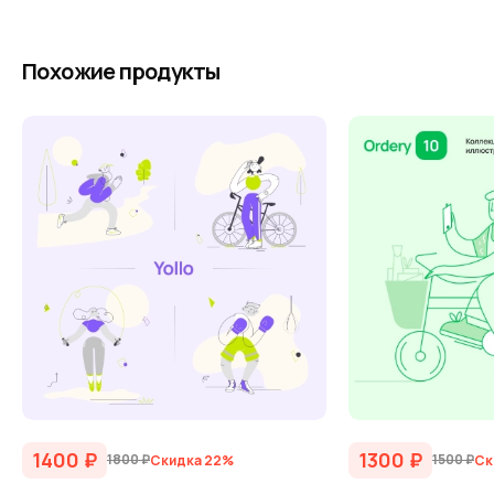
Похожие продукты
1400
₽
1300
₽
1800
₽
1500
₽
Скидка 22%
Ск