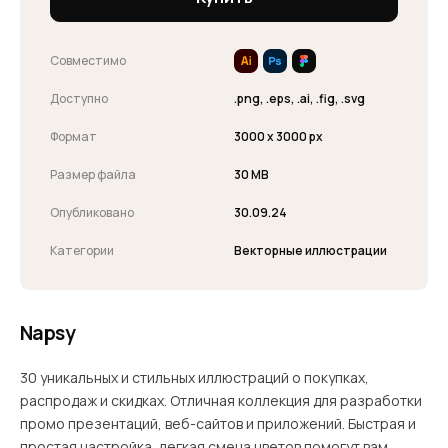
Совместимо
Доступно
.png, .eps, .ai, .fig, .svg
Формат
3000 x 3000 px
Размер файла
30 MB
Опубликовано
30.09.24
Категории
Векторные иллюстрации
Napsy
30 уникальных и стильных иллюстраций о покупках,
распродаж и скидках. Отличная коллекция для разработки
промо презентаций, веб-сайтов и приложений. Быстрая и
простая настройка, легкая смена цветов помогут вам