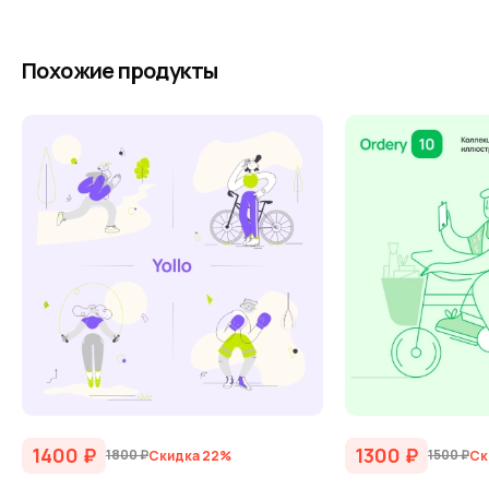
Похожие продукты
1400
₽
1300
₽
1800
₽
1500
₽
Скидка 22%
Ск