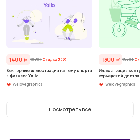
1400
₽
1300
₽
1800
₽
1500
₽
Скидка 22%
Ск
Векторные иллюстрации на тему спорта
Иллюстрации конту
и фитнеса Yollo
курьерской достав
Welovegraphics
Welovegraphics
Посмотреть все