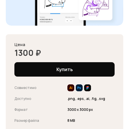
Цена
1300
₽
Купить
Совместимо
Доступно
.png, .eps, .ai, .fig, .svg
Формат
3000 x 3000 px
Размер файла
8 MB