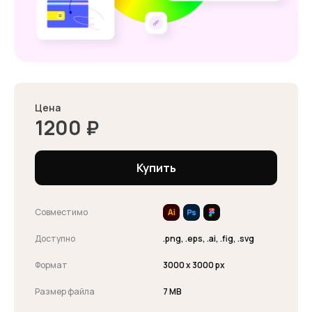
Цена
1200
₽
Купить
Совместимо
Доступно
.png, .eps, .ai, .fig, .svg
Формат
3000 x 3000 px
Размер файла
7 MB