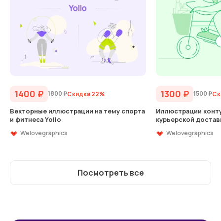
1400
₽
1300
₽
1800
₽
1500
₽
Скидка 22%
Ск
Векторные иллюстрации на тему спорта
Иллюстрации конту
и фитнеса Yollo
курьерской достав
Welovegraphics
Welovegraphics
Посмотреть все