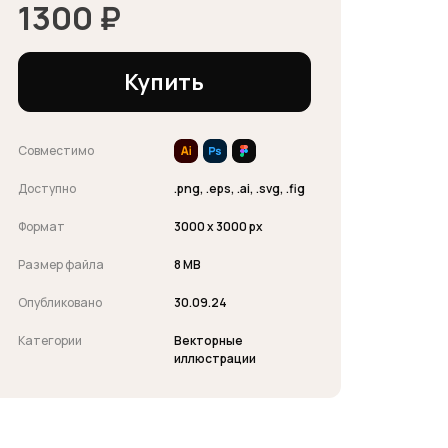
1300
₽
Купить
Совместимо
Доступно
.png, .eps, .ai, .svg, .fig
Формат
3000 x 3000 px
Размер файла
8 MB
Опубликовано
30.09.24
Категории
Векторные
иллюстрации