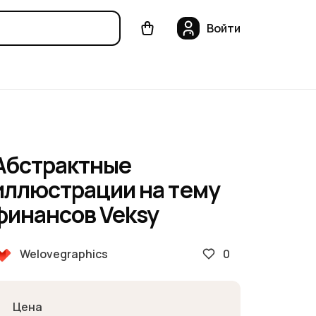
Войти
Абстрактные
иллюстрации на тему
финансов Veksy
0
Welovegraphics
Цена