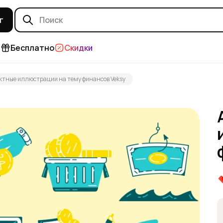
г
и
Бесплатно
Скидки
ктные иллюстрации на тему финансов Veksy
 от ИИ
т ИИ
ИИ
и от ИИ
ИИ