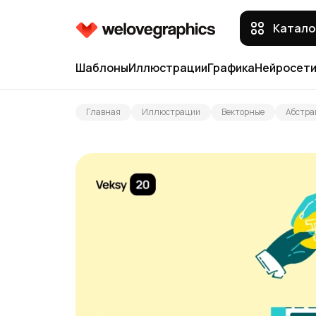
Катало
Шаблоны
Иллюстрации
Графика
Нейросет
Главная
Иллюстрации
Векторные
Абстра
Веб сайты
Векторные
Мокапы
Фотографии
Приложения
3D
Иконки
Текстуры о
Презентации
Социальные медиа
Мокапы от 
Полиграфия
Маркетплейсы
Иллюстраци
Паттерны
Иконки от 
Текстуры
Логотипы