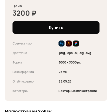
Цена
3200
₽
Купить
Совместимо
Доступно
.png, .eps, .ai, .fig, .svg
Формат
3000 x 3000 px
Размер файла
28 MB
Опубликовано
22.05.25
Категории
Векторные иллюстрации
Иллюстрации Xollsy