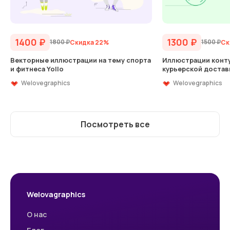
1400
₽
1300
₽
1800
₽
1500
₽
Скидка 22%
Ск
Векторные иллюстрации на тему спорта
Иллюстрации конту
и фитнеса Yollo
курьерской достав
Welovegraphics
Welovegraphics
Посмотреть все
Welovagraphics
О нас