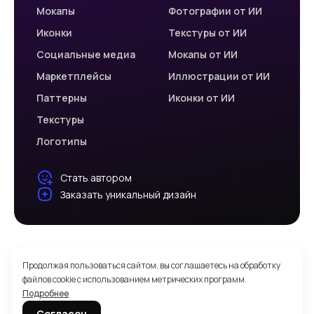
Мокапы
Фотографии от ИИ
Иконки
Текстуры от ИИ
Социальные медиа
Мокапы от ИИ
Маркетплейсы
Иллюстрации от ИИ
Паттерны
Иконки от ИИ
Текстуры
Логотипы
Стать автором
Заказать уникальный дизайн
© 2026 Welovegraphics
Продолжая пользоваться сайтом, вы соглашаетесь на обработку
Политика обработки персональных данных
файлов cookie с использованием метрических программ.
Подробнее
Лицензии
Согласен