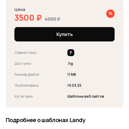
Цена
3500
₽
4000
₽
Купить
Совместимо
Доступно
.fig
Размер файла
11 MB
Опубликовано
19.03.25
Категории
Шаблоны веб сайтов
Подробнее о шаблонах Landy