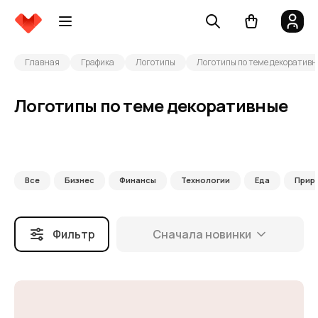
Главная
Графика
Логотипы
Логотипы по теме декоратив
Логотипы по теме декоративные
Все
Бизнес
Финансы
Технологии
Еда
Прир
Фильтр
Сначала новинки