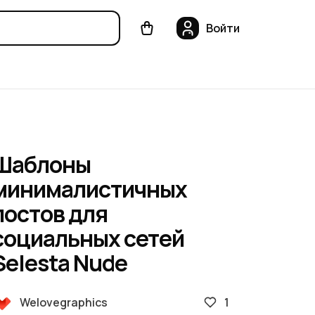
Войти
Шаблоны
минималистичных
постов для
социальных сетей
Selesta Nude
1
Welovegraphics