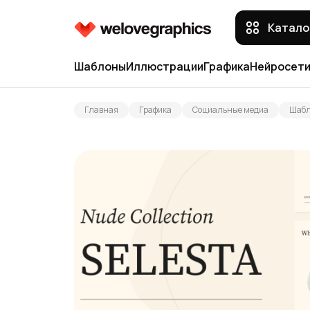
Катало
Шаблоны
Иллюстрации
Графика
Нейросет
Главная
Графика
Социальные медиа
Шабл
Веб сайты
Векторные
Мокапы
Фотографии
Приложения
3D
Иконки
Текстуры о
Презентации
Социальные медиа
Мокапы от 
Полиграфия
Маркетплейсы
Иллюстраци
Паттерны
Иконки от 
Текстуры
Логотипы