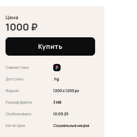
Цена
1000
₽
Купить
Совместимо
Доступно
.fig
Формат
1200 x 1200 px
Размер файла
3 MB
Опубликовано
10.09.25
Категории
Социальные медиа