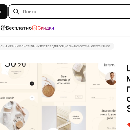
г
и
Бесплатно
Скидки
оны минималистичных постов для социальных сетей Selesta Nude
 от ИИ
т ИИ
ИИ
и от ИИ
ИИ