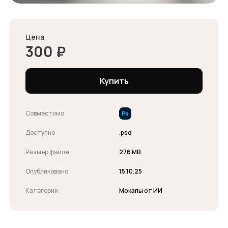
Цена
300
₽
Купить
Совместимо
Доступно
.psd
Размер файла
276 MB
Опубликовано
15.10.25
Категории
Мокапы от ИИ