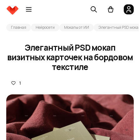
Главная
Нейросети
Мокапы от ИИ
Элегантный PSD мокап 
Элегантный PSD мокап
визитных карточек на бордовом
текстиле
1