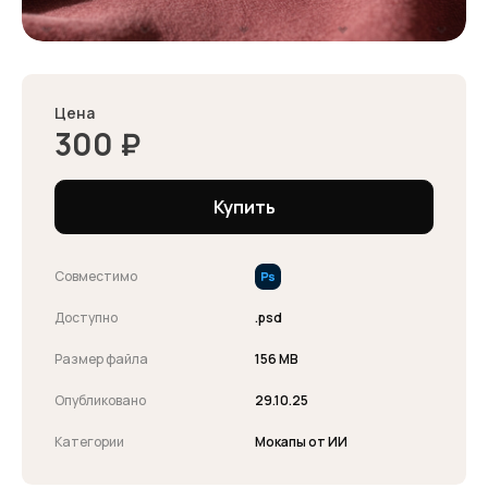
Цена
300
₽
Купить
Совместимо
Доступно
.psd
Размер файла
156 MB
Опубликовано
29.10.25
Категории
Мокапы от ИИ